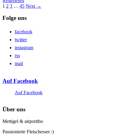
weiterlesen
1
2
3
…
45
Next →
Folge uns
facebook
twitter
instagram
rss
mail
Auf Facebook
Auf Facebook
Über uns
Mettigel & airportibo
Passionierte Fleischesser :)