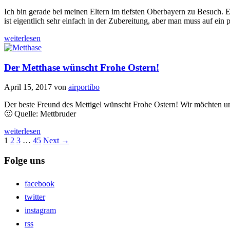
Ich bin gerade bei meinen Eltern im tiefsten Oberbayern zu Besuch. 
ist eigentlich sehr einfach in der Zubereitung, aber man muss auf ein
weiterlesen
Der Metthase wünscht Frohe Ostern!
April 15, 2017
von
airportibo
Der beste Freund des Mettigel wünscht Frohe Ostern! Wir möchten un
🙂 Quelle: Mettbruder
weiterlesen
1
2
3
…
45
Next →
Folge uns
facebook
twitter
instagram
rss