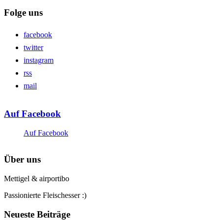
Folge uns
facebook
twitter
instagram
rss
mail
Auf Facebook
Auf Facebook
Über uns
Mettigel & airportibo
Passionierte Fleischesser :)
Neueste Beiträge