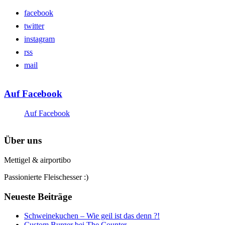
facebook
twitter
instagram
rss
mail
Auf Facebook
Auf Facebook
Über uns
Mettigel & airportibo
Passionierte Fleischesser :)
Neueste Beiträge
Schweinekuchen – Wie geil ist das denn ?!
Custom Burger bei The Counter