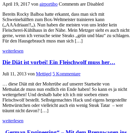
April 19, 2017
von
airportibo
Comments are Disabled
Bereits Rocky Balboa hatte erkannt, dass man sich mit
Schweinehälften zum Box-Weltmeister trainieren kann
(„AAAdriaan!!„). Nun haben die meisten von uns leider kein
Fleischerei-Kühlhaus in der Nähe. Mein Metzger sieht es auch nicht
gerne, wenn ich versuche seine Steaks „grün und blau“ zu schlagen.
Für den Hausgebrauch muss man sich […]
weiterlesen
Die Diät ist vorbei! Ein Fleischwolf muss her…
Juli 11, 2013
von
Mettigel
5 Kommentare
… diese Diät mit der Mohrrübe auf unserer Startseite von
Mettsalat.de muss nun endlich ein Ende haben! So kann es ja nicht
weitergehen! Und deshalb habe ich ich mir soeben einen
Fleischwolf bestellt. Selbstgemachtes Hack und eigens hergestellte
Mettwürstchen oder vielleicht auch ein wenig Steak Tatar – wer
träumt nicht davon? […]
weiterlesen
„German Engineering“ – Mit dem Brennwagen ins