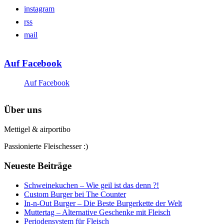
instagram
rss
mail
Auf Facebook
Auf Facebook
Über uns
Mettigel & airportibo
Passionierte Fleischesser :)
Neueste Beiträge
Schweinekuchen – Wie geil ist das denn ?!
Custom Burger bei The Counter
In-n-Out Burger – Die Beste Burgerkette der Welt
Muttertag – Alternative Geschenke mit Fleisch
Periodensystem für Fleisch