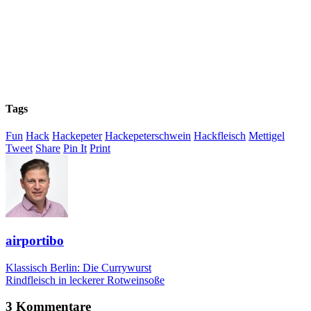
Tags
Fun
Hack
Hackepeter
Hackepeterschwein
Hackfleisch
Mettigel
Tweet
Share
Pin It
Print
airportibo
Klassisch Berlin: Die Currywurst
Rindfleisch in leckerer Rotweinsoße
3 Kommentare