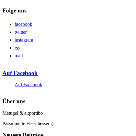
Folge uns
facebook
twitter
instagram
rss
mail
Auf Facebook
Auf Facebook
Über uns
Mettigel & airportibo
Passionierte Fleischesser :)
Neueste Beiträge