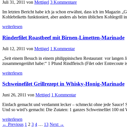
Juli 31, 2011
von
Mettigel
3 Kommentare
Im letzten Bericht habe ich ja schon erwähnt, dass ich im Magazin „Gr
Kohlebriketts funktioniert, aber anders als beim üblichen Kohlegrill 
weiterlesen
Rinderfilet Roastbeef mit Birnen-Limetten-Marinade
Juli 12, 2011
von
Mettigel
1 Kommentar
„Seit einem Besuch in einem philippinischen Restaurant vor langen Ja
zusammengerührt habe:“ 1 Pfund Rindfleisch (Filet oder Entrecoute is
weiterlesen
Schweinefilet Grillrezept in Whisky-Honig-Marinade
Juni 26, 2011
von
Mettigel
1 Kommentar
Einfach gemacht und verdammt lecker – schmeckt ohne jede Sauce! Scho
Und so wird’s gemacht: Die Zutaten: 1 ganzes Schweinefilet 100 m
weiterlesen
← Previous
1
2
3
4
…
13
Next →