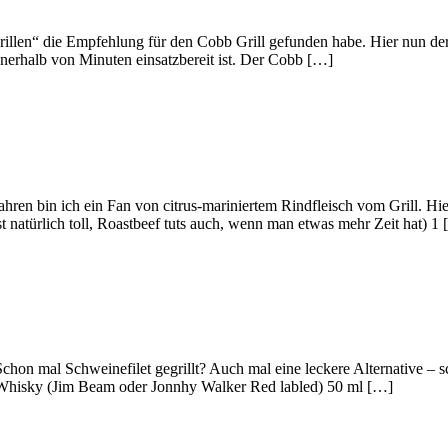
illen“ die Empfehlung für den Cobb Grill gefunden habe. Hier nun der e
innerhalb von Minuten einsatzbereit ist. Der Cobb […]
hren bin ich ein Fan von citrus-mariniertem Rindfleisch vom Grill. Hie
t natürlich toll, Roastbeef tuts auch, wenn man etwas mehr Zeit hat) 1
n mal Schweinefilet gegrillt? Auch mal eine leckere Alternative – sch
l Whisky (Jim Beam oder Jonnhy Walker Red labled) 50 ml […]