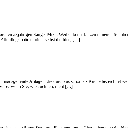
eborenen 28jährigen Sänger Mika: Weil er beim Tanzen in neuen Schuhe
Allerdings hatte er nicht selbst die Idee, […]
lle hinausgehende Anlagen, die durchaus schon als Küche bezeichnet we
Selbst wenn Sie, wie auch ich, nicht […]
t. Als sie an ihrem Standort „Platz genommen“ hatte, hatte ich die I