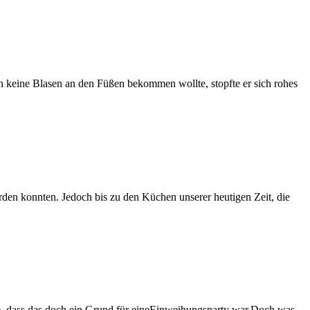
n keine Blasen an den Füßen bekommen wollte, stopfte er sich rohes
rden konnten. Jedoch bis zu den Küchen unserer heutigen Zeit, die
dee, dass das doch ein Grund für eineEinweihungsparty war.Doch was