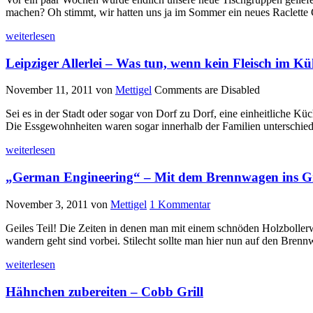
machen? Oh stimmt, wir hatten uns ja im Sommer ein neues Raclette 
weiterlesen
Leipziger Allerlei – Was tun, wenn kein Fleisch im K
November 11, 2011
von
Mettigel
Comments are Disabled
Sei es in der Stadt oder sogar von Dorf zu Dorf, eine einheitliche 
Die Essgewohnheiten waren sogar innerhalb der Familien unterschiedl
weiterlesen
„German Engineering“ – Mit dem Brennwagen ins G
November 3, 2011
von
Mettigel
1 Kommentar
Geiles Teil! Die Zeiten in denen man mit einem schnöden Holzbollerwa
wandern geht sind vorbei. Stilecht sollte man hier nun auf den Bren
weiterlesen
Hähnchen zubereiten – Cobb Grill