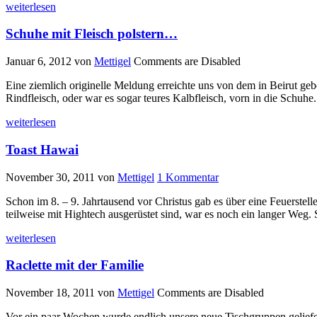
weiterlesen
Schuhe mit Fleisch polstern…
Januar 6, 2012
von
Mettigel
Comments are Disabled
Eine ziemlich originelle Meldung erreichte uns von dem in Beirut g
Rindfleisch, oder war es sogar teures Kalbfleisch, vorn in die Schuhe. 
weiterlesen
Toast Hawai
November 30, 2011
von
Mettigel
1 Kommentar
Schon im 8. – 9. Jahrtausend vor Christus gab es über eine Feuerste
teilweise mit Hightech ausgerüstet sind, war es noch ein langer Weg. 
weiterlesen
Raclette mit der Familie
November 18, 2011
von
Mettigel
Comments are Disabled
Vor ein paar Wochen wurde endlich unsere neue Tischgruppen geliefer