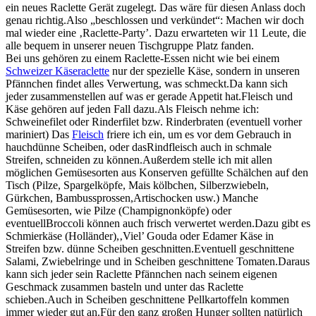
ein neues Raclette Gerät zugelegt. Das wäre für diesen Anlass doch
genau richtig.Also „beschlossen und verkündet“: Machen wir doch
mal wieder eine ‚Raclette-Party’. Dazu erwarteten wir 11 Leute, die
alle bequem in unserer neuen Tischgruppe Platz fanden.
Bei uns gehören zu einem Raclette-Essen nicht wie bei einem
Schweizer Käseraclette
nur der spezielle Käse, sondern in unseren
Pfännchen findet alles Verwertung, was schmeckt.Da kann sich
jeder zusammenstellen auf was er gerade Appetit hat.Fleisch und
Käse gehören auf jeden Fall dazu.Als Fleisch nehme ich:
Schweinefilet oder Rinderfilet bzw. Rinderbraten (eventuell vorher
mariniert) Das
Fleisch
friere ich ein, um es vor dem Gebrauch in
hauchdünne Scheiben, oder dasRindfleisch auch in schmale
Streifen, schneiden zu können.Außerdem stelle ich mit allen
möglichen Gemüsesorten aus Konserven gefüllte Schälchen auf den
Tisch (Pilze, Spargelköpfe, Mais kölbchen, Silberzwiebeln,
Gürkchen, Bambussprossen,Artischocken usw.) Manche
Gemüsesorten, wie Pilze (Champignonköpfe) oder
eventuellBroccoli können auch frisch verwertet werden.Dazu gibt es
Schmierkäse (Holländer),‚Viel’ Gouda oder Edamer Käse in
Streifen bzw. dünne Scheiben geschnitten.Eventuell geschnittene
Salami, Zwiebelringe und in Scheiben geschnittene Tomaten.Daraus
kann sich jeder sein Raclette Pfännchen nach seinem eigenen
Geschmack zusammen basteln und unter das Raclette
schieben.Auch in Scheiben geschnittene Pellkartoffeln kommen
immer wieder gut an.Für den ganz großen Hunger sollten natürlich