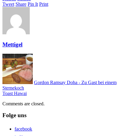
Tweet
Share
Pin It
Print
Mettigel
Gordon Ramsay Doha - Zu Gast bei einem
Sternekoch
Toast Hawai
Comments are closed.
Folge uns
facebook