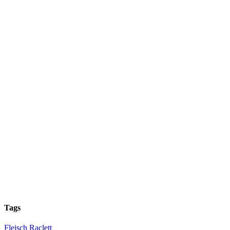
Tags
Fleisch
Raclett