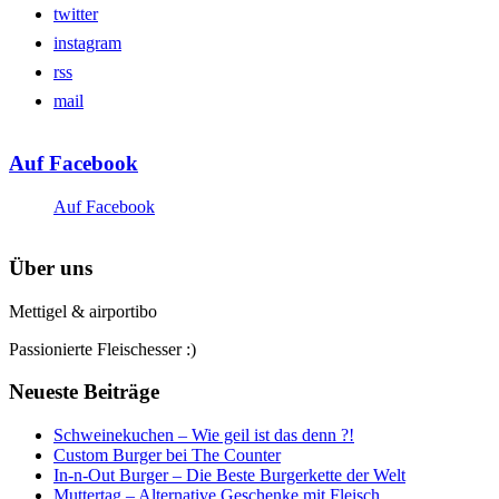
twitter
instagram
rss
mail
Auf Facebook
Auf Facebook
Über uns
Mettigel & airportibo
Passionierte Fleischesser :)
Neueste Beiträge
Schweinekuchen – Wie geil ist das denn ?!
Custom Burger bei The Counter
In-n-Out Burger – Die Beste Burgerkette der Welt
Muttertag – Alternative Geschenke mit Fleisch