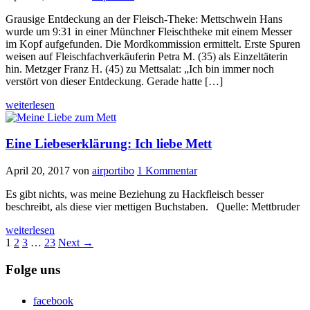
Grausige Entdeckung an der Fleisch-Theke: Mettschwein Hans
wurde um 9:31 in einer Münchner Fleischtheke mit einem Messer
im Kopf aufgefunden. Die Mordkommission ermittelt. Erste Spuren
weisen auf Fleischfachverkäuferin Petra M. (35) als Einzeltäterin
hin. Metzger Franz H. (45) zu Mettsalat: „Ich bin immer noch
verstört von dieser Entdeckung. Gerade hatte […]
weiterlesen
Eine Liebeserklärung: Ich liebe Mett
April 20, 2017
von
airportibo
1 Kommentar
Es gibt nichts, was meine Beziehung zu Hackfleisch besser
beschreibt, als diese vier mettigen Buchstaben. Quelle: Mettbruder
weiterlesen
1
2
3
…
23
Next →
Folge uns
facebook