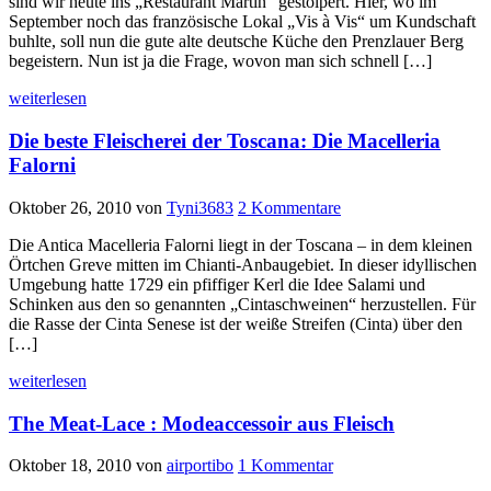
sind wir heute ins „Restaurant Martin“ gestolpert. Hier, wo im
September noch das französische Lokal „Vis à Vis“ um Kundschaft
buhlte, soll nun die gute alte deutsche Küche den Prenzlauer Berg
begeistern. Nun ist ja die Frage, wovon man sich schnell […]
weiterlesen
Die beste Fleischerei der Toscana: Die Macelleria
Falorni
Oktober 26, 2010
von
Tyni3683
2 Kommentare
Die Antica Macelleria Falorni liegt in der Toscana – in dem kleinen
Örtchen Greve mitten im Chianti-Anbaugebiet. In dieser idyllischen
Umgebung hatte 1729 ein pfiffiger Kerl die Idee Salami und
Schinken aus den so genannten „Cintaschweinen“ herzustellen. Für
die Rasse der Cinta Senese ist der weiße Streifen (Cinta) über den
[…]
weiterlesen
The Meat-Lace : Modeaccessoir aus Fleisch
Oktober 18, 2010
von
airportibo
1 Kommentar