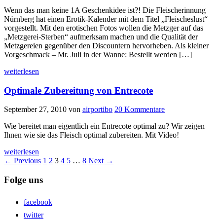
Wenn das man keine 1A Geschenkidee ist?! Die Fleischerinnung
Nürnberg hat einen Erotik-Kalender mit dem Titel „Fleischeslust“
vorgestellt. Mit den erotischen Fotos wollen die Metzger auf das
„Metzgerei-Sterben“ aufmerksam machen und die Qualität der
Metzgereien gegenüber den Discountern hervorheben. Als kleiner
Vorgeschmack – Mr. Juli in der Wanne: Bestellt werden […]
weiterlesen
Optimale Zubereitung von Entrecote
September 27, 2010
von
airportibo
20 Kommentare
Wie bereitet man eigentlich ein Entrecote optimal zu? Wir zeigen
Ihnen wie sie das Fleisch optimal zubereiten. Mit Video!
weiterlesen
← Previous
1
2
3
4
5
…
8
Next →
Folge uns
facebook
twitter