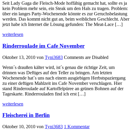
Seit Lady Gaga die Fleisch-Mode hoffähig gemacht hat, sollte es ja
kein Problem mehr sein, ein Steak um den Hals zu tragen. Problem:
über ein langes Party-Wochenende könnte es zur Geruchsbelastung
werden. Das kommt nicht gut an, beim weiblichen Geschlecht. Aber
jetzt habe ich Internet die Lösung gefunden: The Meat-Lace […]
weiterlesen
Rinderroulade im Cafe November
Oktober 13, 2010
von
Tyni3683
Comments are Disabled
Wenn´s draußen kälter wird, ist´s genau die richtige Zeit, um
drinnen was Deftiges auf den Teller zu bringen. Am letzten
Wochenende hat´s uns nach einem ausgiebigen Herbstspaziergang
zu einer deftigen Mahlzeit ins Cafe November verschlagen. Hier
stand Rinderoulade auf Kartoffelpüree an grünen Bohnen auf der
Tageskarte. Rinderrouladen find ich erst […]
weiterlesen
Fleischerei in Berlin
Oktober 10, 2010
von
Tyni3683
1 Kommentar