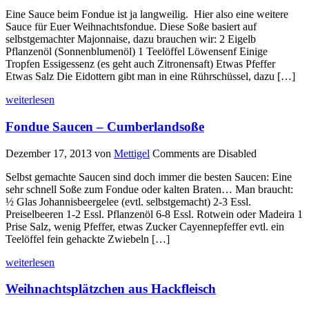
Eine Sauce beim Fondue ist ja langweilig. Hier also eine weitere
Sauce für Euer Weihnachtsfondue. Diese Soße basiert auf
selbstgemachter Majonnaise, dazu brauchen wir: 2 Eigelb
Pflanzenöl (Sonnenblumenöl) 1 Teelöffel Löwensenf Einige
Tropfen Essigessenz (es geht auch Zitronensaft) Etwas Pfeffer
Etwas Salz Die Eidottern gibt man in eine Rührschüssel, dazu […]
weiterlesen
Fondue Saucen – Cumberlandsoße
Dezember 17, 2013
von
Mettigel
Comments are Disabled
Selbst gemachte Saucen sind doch immer die besten Saucen: Eine
sehr schnell Soße zum Fondue oder kalten Braten… Man braucht:
½ Glas Johannisbeergelee (evtl. selbstgemacht) 2-3 Essl.
Preiselbeeren 1-2 Essl. Pflanzenöl 6-8 Essl. Rotwein oder Madeira 1
Prise Salz, wenig Pfeffer, etwas Zucker Cayennepfeffer evtl. ein
Teelöffel fein gehackte Zwiebeln […]
weiterlesen
Weihnachtsplätzchen aus Hackfleisch