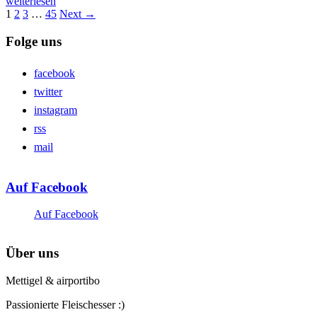
weiterlesen
1
2
3
…
45
Next →
Folge uns
facebook
twitter
instagram
rss
mail
Auf Facebook
Auf Facebook
Über uns
Mettigel & airportibo
Passionierte Fleischesser :)