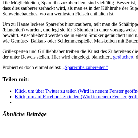
Die Möglichkeiten, Spareribs zuzubereiten, sind vielfältig. Besser ist
dass dies sauberer zerhackt wird, als man es in der Kühltruhe der Supe
Schweinebauches, wo am wenigsten Fleisch enthalten ist.
Um zu Hause leckere Spareribs hinzuzaubern, teilt man die Schälrippe
(blanchiert) wurden, und legt sie für 3 Stunden in einer vorzugsweis
bewährt. Anschließend werden sie in einem Smoker geräuchert und na
wie Gemüse-, Balkan- oder Schlemmerspieße, Maiskolben mit Butter,
Grillexperten und Grillliebhaber treiben die Kunst des Zubereitens di
der unter Beweis stellen. Hier wird eingelegt, blanchiert,
geräuchert
, 
Probiert es doch einmal selbst:
„Sparerribs zubereiten“
Teilen mit:
Klick, um über Twitter zu teilen (Wird in neuem Fenster geöffn
Klick, um auf Facebook zu teilen (Wird in neuem Fenster geöff
Ähnliche Beiträge