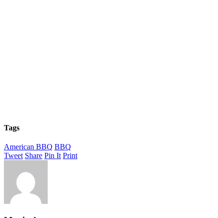
Tags
American BBQ
BBQ
Tweet
Share
Pin It
Print