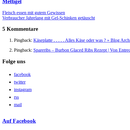
Mettigel
Fleisch essen mit gutem Gewissen
Verbraucher Jahrelang mit Gel-Schinken getäuscht
5 Kommentare
Pingback:
Käseplatte . . . . . Alles Käse oder was ? » Blog Arc
Pingback:
Spareribs – Burbon Glaced Ribs Rezept | Von Entre
Folge uns
facebook
twitter
instagram
rss
mail
Auf Facebook