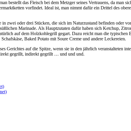
, man bestellt das Fleisch bei dem Metzger seines Vertrauens, da man sic
rmarktketten vorfindet. Ideal ist, man nimmt dafür ein Drittel des obere
 in zwei oder drei Stücken, die sich im Naturzustand befinden oder vo
e süßlichen Marinade. Als Hauptzutaten dafür haben sich Ketchup, Zitr
türlich auf dem Holzkohlegrill gegart. Dazu reicht man die typischen
 Schafskäse, Baked Potato mit Soure Creme und andere Leckereien.
eses Gerichtes auf die Spitze, wenn sie in den jährlich veranstalteten i
direkt gegrillt, indirekt gegrillt … und und und.
et)
net)