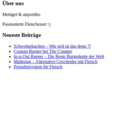
Über uns
Mettigel & airportibo
Passionierte Fleischesser :)
Neueste Beiträge
Schweinekuchen – Wie geil ist das denn ?!
Custom Burger bei The Counter
In-n-Out Burger – Die Beste Burgerkette der Welt
Muttertag – Alternative Geschenke mit Fleisch
Periodensystem für Fleisch