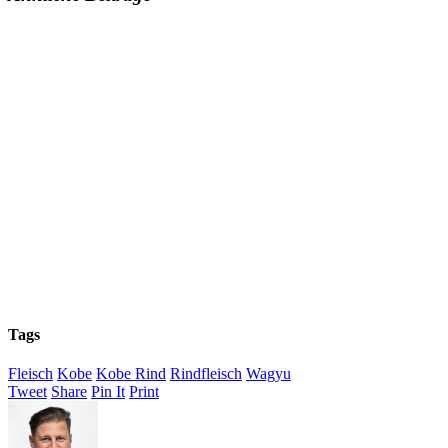
Tags
Fleisch
Kobe
Kobe Rind
Rindfleisch
Wagyu
Tweet
Share
Pin It
Print