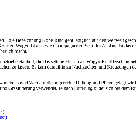
 – die Bezeichnung Kobe-Rind geht lediglich auf den weltweit geschüt
Kobe zu Wagyu ist also wie Champagner zu Sekt. Im Ausland ist das ori
ebrauch macht.
triebe etabliert, die das seltene Fleisch als Wagyu-Rindfleisch anbiet
suchen zu lassen. Es kam daraufhin zu Nachzuchten und Kreuzungen der 
war ebensoviel Wert auf die artgerechte Haltung und Pflege gelegt wird
und Grasfütterung verwendet. Je nach Fütterung bildet sich bei dem R
et)
net)