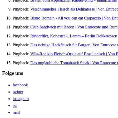
Pingback:
Braten vom Appenzeller Kabier-Rind « lamiacucina
Pingback:
Verschimmeltes Fleisch als Delikatesse | Von Entre
Pingback:
Bistro Romain - All you can eat Carpaccio | Von En
Pingback:
Club Sandwich mit Bacon | Von Entrecote und Rump
Pingback:
Rinderfilet, Kobesteak, Lamm – Berlin Delikatessen
Pingback:
Das richtige Hackfleisch für Burger | Von Entrecot
Pingback:
Villa-Rodizio Fleisch-Orgie auf Brasilianisch | Von
Pingback:
Das unglaubliche Tomahawk Steak | Von Entrecote 
Folge uns
facebook
twitter
instagram
rss
mail