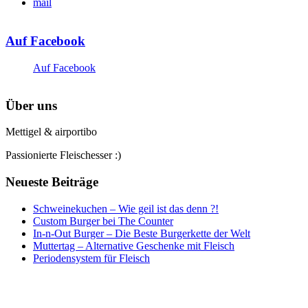
mail
Auf Facebook
Auf Facebook
Über uns
Mettigel & airportibo
Passionierte Fleischesser :)
Neueste Beiträge
Schweinekuchen – Wie geil ist das denn ?!
Custom Burger bei The Counter
In-n-Out Burger – Die Beste Burgerkette der Welt
Muttertag – Alternative Geschenke mit Fleisch
Periodensystem für Fleisch