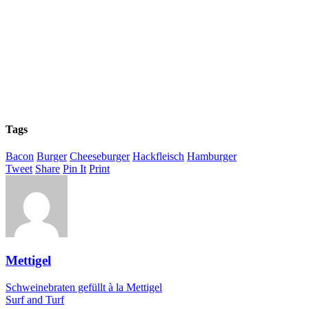
Tags
Bacon
Burger
Cheeseburger
Hackfleisch
Hamburger
Tweet
Share
Pin It
Print
Mettigel
Schweinebraten gefüllt à la Mettigel
Surf and Turf