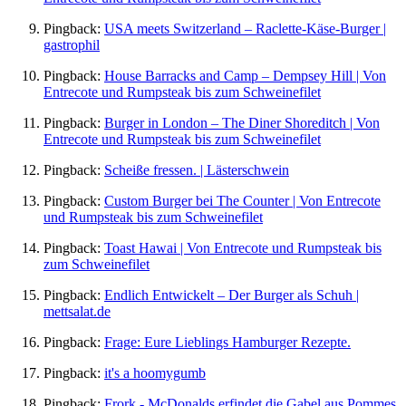
Pingback:
USA meets Switzerland – Raclette-Käse-Burger |
gastrophil
Pingback:
House Barracks and Camp – Dempsey Hill | Von
Entrecote und Rumpsteak bis zum Schweinefilet
Pingback:
Burger in London – The Diner Shoreditch | Von
Entrecote und Rumpsteak bis zum Schweinefilet
Pingback:
Scheiße fressen. | Lästerschwein
Pingback:
Custom Burger bei The Counter | Von Entrecote
und Rumpsteak bis zum Schweinefilet
Pingback:
Toast Hawai | Von Entrecote und Rumpsteak bis
zum Schweinefilet
Pingback:
Endlich Entwickelt – Der Burger als Schuh |
mettsalat.de
Pingback:
Frage: Eure Lieblings Hamburger Rezepte.
Pingback:
it's a hoomygumb
Pingback:
Frork - McDonalds erfindet die Gabel aus Pommes