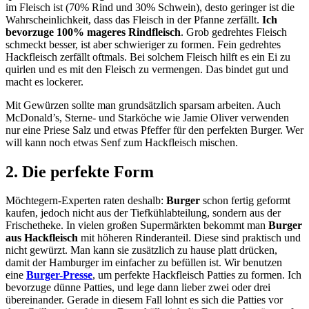
im Fleisch ist (70% Rind und 30% Schwein), desto geringer ist die
Wahrscheinlichkeit, dass das Fleisch in der Pfanne zerfällt.
Ich
bevorzuge 100% mageres Rindfleisch
. Grob gedrehtes Fleisch
schmeckt besser, ist aber schwieriger zu formen. Fein gedrehtes
Hackfleisch zerfällt oftmals. Bei solchem Fleisch hilft es ein Ei zu
quirlen und es mit den Fleisch zu vermengen. Das bindet gut und
macht es lockerer.
Mit Gewürzen sollte man grundsätzlich sparsam arbeiten. Auch
McDonald’s, Sterne- und Starköche wie Jamie Oliver verwenden
nur eine Priese Salz und etwas Pfeffer für den perfekten Burger. Wer
will kann noch etwas Senf zum Hackfleisch mischen.
2. Die perfekte Form
Möchtegern-Experten raten deshalb:
Burger
schon fertig geformt
kaufen, jedoch nicht aus der Tiefkühlabteilung, sondern aus der
Frischetheke. In vielen großen Supermärkten bekommt man
Burger
aus Hackfleisch
mit höheren Rinderanteil. Diese sind praktisch und
nicht gewürzt. Man kann sie zusätzlich zu hause platt drücken,
damit der Hamburger im einfacher zu befüllen ist. Wir benutzen
eine
Burger-Presse
, um perfekte Hackfleisch Patties zu formen. Ich
bevorzuge dünne Patties, und lege dann lieber zwei oder drei
übereinander. Gerade in diesem Fall lohnt es sich die Patties vor