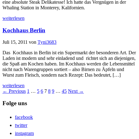
eine absolute Steak Delikatesse! Ich hatte das Vergnügen in der
Whaling Station in Monterey, Kalifornien.
weiterlesen
Kochhaus Berlin
Juli 15, 2011
von
Tyni3683
Das Kochhaus in Berlin ist ein Supermarkt der besonderen Art. Der
Laden ist modern und sehr einladend und richtet sich an diejenigen,
die Spaß am Kochen haben. Im Kochhaus werden die Lebensmittel
nicht nach Warengruppen sortiert – also Birnen zu Äpfeln und
Wurst zum Fleisch, sondern nach Rezept: Das bedeutet, […]
weiterlesen
← Previous
1
…
5
6
7
8
9
…
45
Next →
Folge uns
facebook
twitter
instagram