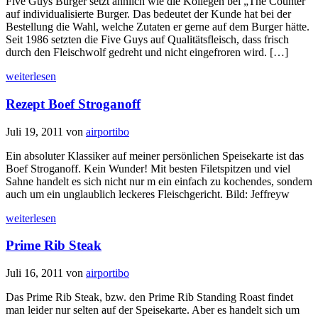
Five Guys Burger setzt ähnlich wie die Kollegen bei „The Counter“
auf individualisierte Burger. Das bedeutet der Kunde hat bei der
Bestellung die Wahl, welche Zutaten er gerne auf dem Burger hätte.
Seit 1986 setzten die Five Guys auf Qualitätsfleisch, dass frisch
durch den Fleischwolf gedreht und nicht eingefroren wird. […]
weiterlesen
Rezept Boef Stroganoff
Juli 19, 2011
von
airportibo
Ein absoluter Klassiker auf meiner persönlichen Speisekarte ist das
Boef Stroganoff. Kein Wunder! Mit besten Filetspitzen und viel
Sahne handelt es sich nicht nur m ein einfach zu kochendes, sondern
auch um ein unglaublich leckeres Fleischgericht. Bild: Jeffreyw
weiterlesen
Prime Rib Steak
Juli 16, 2011
von
airportibo
Das Prime Rib Steak, bzw. den Prime Rib Standing Roast findet
man leider nur selten auf der Speisekarte. Aber es handelt sich um